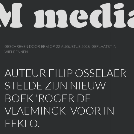
Skip to main content
GESCHREVEN DOOR ERM OP
22 AUGUSTUS 2025
. GEPLAATST IN
WIELRENNEN
.
AUTEUR FILIP OSSELAER
STELDE ZIJN NIEUW
BOEK 'ROGER DE
VLAEMINCK' VOOR IN
EEKLO.