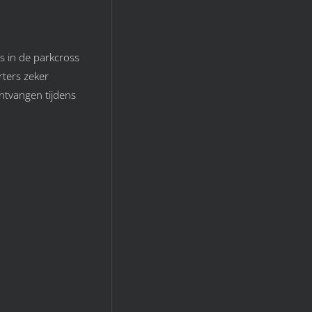
ts in de parkcross
rters zeker
ntvangen tijdens