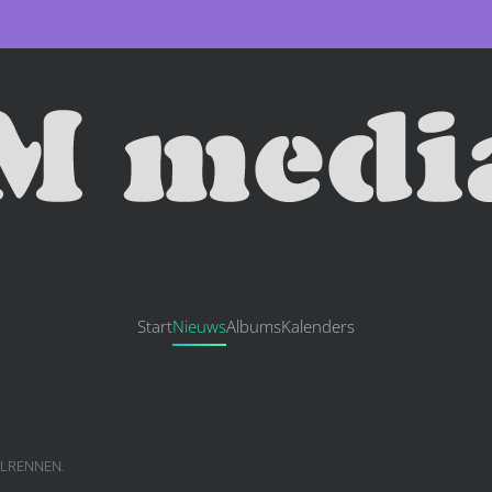
Start
Nieuws
Albums
Kalenders
ELRENNEN
.