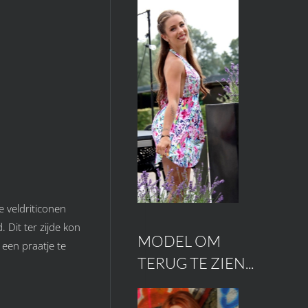
e veldriticonen
 Dit ter zijde kon
MODEL OM
 een praatje te
TERUG TE ZIEN...