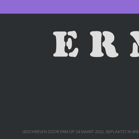
Skip to main content
GESCHREVEN DOOR ERM OP
24 MAART 2025
. GEPLAATST IN
WI