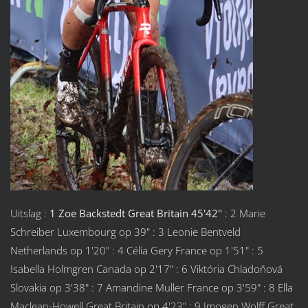
Uitslag :
1 Zoe Backstedt Great Britain 45'42"
: 2 Marie
Schreiber Luxembourg op 39" : 3 Leonie Bentveld
Netherlands op 1'20" : 4 Célia Gery France op 1'51" : 5
Isabella Holmgren Canada op 2'17" : 6 Viktória Chladoňová
Slovakia op 3'38" : 7 Amandine Muller France op 3'59" : 8 Ella
Maclean-Howell Great Britain op 4'23" : 9 Imogen Wolff Great