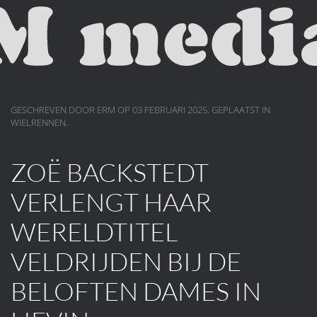
Skip to main content
GESCHREVEN DOOR ERM OP
03 FEBRUARI 2025
. GEPLAATST IN
WIELRENNEN
.
ZOË BACKSTEDT
VERLENGT HAAR
WERELDTITEL
VELDRIJDEN BIJ DE
BELOFTEN DAMES IN