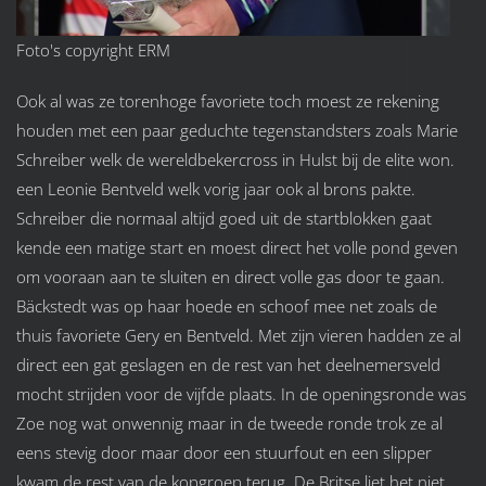
Foto's copyright ERM
Ook al was ze torenhoge favoriete toch moest ze rekening
houden met een paar geduchte tegenstandsters zoals Marie
Schreiber welk de wereldbekercross in Hulst bij de elite won.
een Leonie Bentveld welk vorig jaar ook al brons pakte.
Schreiber die normaal altijd goed uit de startblokken gaat
kende een matige start en moest direct het volle pond geven
om vooraan aan te sluiten en direct volle gas door te gaan.
Bäckstedt was op haar hoede en schoof mee net zoals de
thuis favoriete Gery en Bentveld. Met zijn vieren hadden ze al
direct een gat geslagen en de rest van het deelnemersveld
mocht strijden voor de vijfde plaats. In de openingsronde was
Zoe nog wat onwennig maar in de tweede ronde trok ze al
eens stevig door maar door een stuurfout en een slipper
kwam de rest van de kopgroep terug. De Britse liet het niet