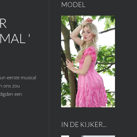
MODEL
R
MAL '
un eerste musical
en ons zou
odigden een
IN DE KIJKER...