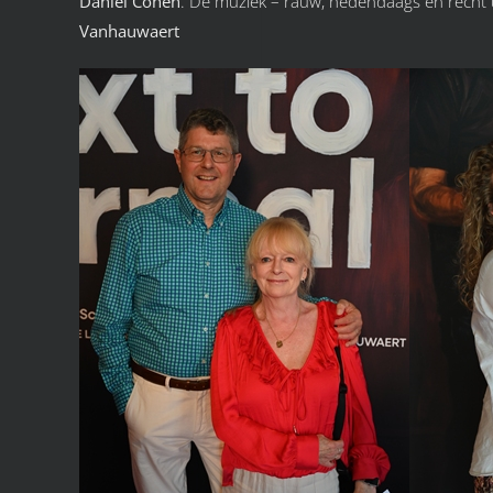
Daniël Cohen
. De muziek – rauw, hedendaags en recht u
Vanhauwaert