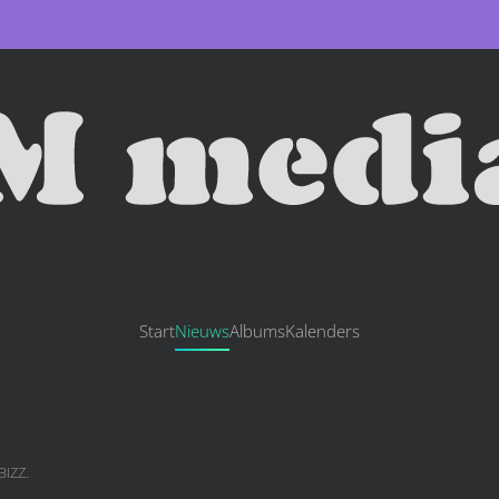
Start
Nieuws
Albums
Kalenders
IZZ
.