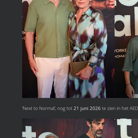
‘Next to Normal’, nog tot
21 juni 2026
te zien in het AED