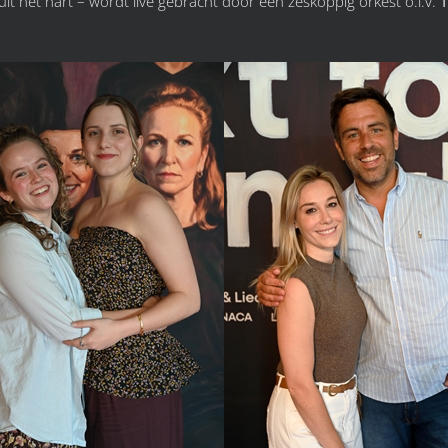
it het hart – wordt live gebracht door een zeskoppig orkest o.l.v.