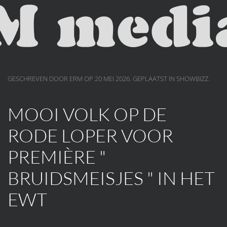
Skip to main content
GESCHREVEN DOOR ERM OP
20 MEI 2026
. GEPLAATST IN
SHOWBIZZ
.
MOOI VOLK OP DE
RODE LOPER VOOR
PREMIÈRE "
BRUIDSMEISJES " IN HET
EWT