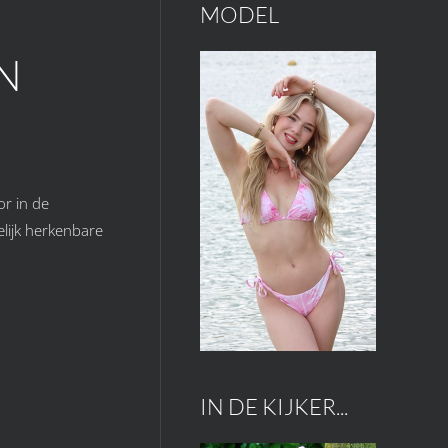
MODEL
N
or in de
lijk herkenbare
IN DE KIJKER...