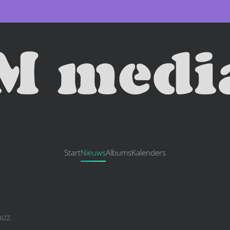
Start
Nieuws
Albums
Kalenders
IZZ
.