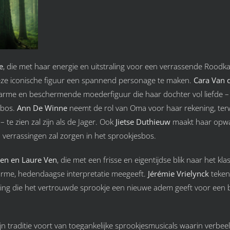
e
, die met haar energie en uitstraling voor een verrassende Roodk
deze iconische figuur een spannend personage te maken.
Cara Van 
arme en beschermende moederfiguur die haar dochter vol liefde 
sbos.
Ann De Winne
neemt de rol van Oma voor haar rekening, terw
– te zien zal zijn als de Jager. Ook
Jietse Duthieuw
maakt haar opwa
errassingen zal zorgen in het sprookjesbos.
sen en Laure Ven
, die met een frisse en eigentijdse blik naar het kla
arme, hedendaagse interpretatie meegeeft.
Jérémie Vrielynck
teken
lling die het vertrouwde sprookje een nieuwe adem geeft voor een
jn traditie voort van toegankelijke sprookjesmusicals waarin verbee