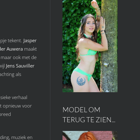
apje tekent.
Jasper
der Auwera
maakt
– maar ook met de
ijl
Jens Sauviller
chting als
ssieke verhaal
t opnieuw voor
MODEL OM
 breed
TERUG TE ZIEN...
lding, muziek en