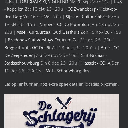
EERSTE TOURDATA ZIJN GEKEND
Ma 28 sept ’26 - 14u |
LUX
- Kapellen
Zat 10 okt ’26 - 20u |
CC Zwaneberg - Heist-op-
den-Berg
Vrij 16 okt ’26 - 20u |
Sijsele - Cultuurfabriek
Zon
18 okt ’26 - 15u |
Ninove - CC De Plomblom
Vrij 13 nov ’26 -
20u |
Asse - Cultuurzaal Oud
Gasthuis
Zon 15 nov ’26 - 15u
|
Bredene - Staf Versluys Centrum
Zat 21 nov ’26 - 20u |
Buggenhout - GC De Pit
Zat 28 nov ’26 - 20u15 |
Bree - CC
De Zeepziederij
Zon 29 nov ’26 - 15u |
Sint-Niklaas -
Stadsschouwburg
Din 8 dec ’26 - 20u |
Hasselt - CCHA
Don
10 dec ’26 - 20u15 |
Mol - Schouwburg Rex
Let op: er kunnen nog extra speeldata en locaties bijkomen.