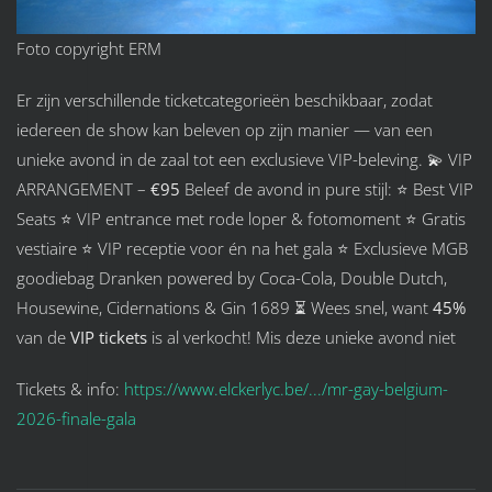
Foto copyright ERM
Er zijn verschillende ticketcategorieën beschikbaar, zodat
iedereen de show kan beleven op zijn manier — van een
unieke avond in de zaal tot een exclusieve VIP-beleving. 💫 VIP
ARRANGEMENT –
€95
Beleef de avond in pure stijl: ⭐ Best VIP
Seats ⭐ VIP entrance met rode loper & fotomoment ⭐ Gratis
vestiaire ⭐ VIP receptie voor én na het gala ⭐ Exclusieve MGB
goodiebag Dranken powered by Coca-Cola, Double Dutch,
Housewine, Cidernations & Gin 1689 ⏳ Wees snel, want
45%
van de
VIP tickets
is al verkocht! Mis deze unieke avond niet
Tickets & info:
https://www.elckerlyc.be/.../mr-gay-belgium-
2026-finale-gala