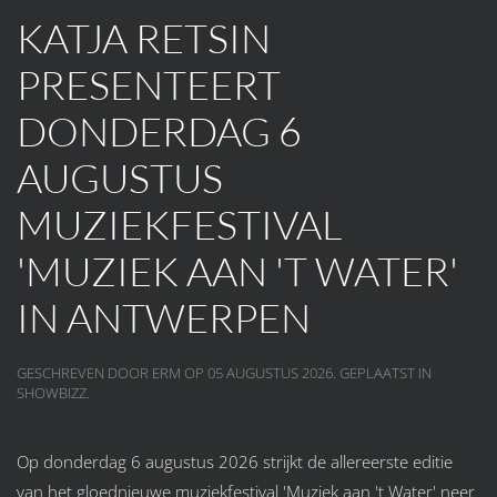
KATJA RETSIN
PRESENTEERT
DONDERDAG 6
AUGUSTUS
MUZIEKFESTIVAL
'MUZIEK AAN 'T WATER'
IN ANTWERPEN
GESCHREVEN DOOR ERM OP
05 AUGUSTUS 2026
. GEPLAATST IN
SHOWBIZZ
.
Op donderdag 6 augustus 2026 strijkt de allereerste editie
van het gloednieuwe muziekfestival 'Muziek aan 't Water' neer