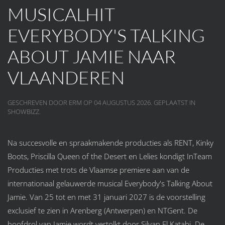
MUSICALHIT
EVERYBODY'S TALKING
ABOUT JAMIE NAAR
VLAANDEREN
GESCHREVEN DOOR ERM OP
04 AUGUSTUS 2026
. GEPLAATST IN
SHOWBIZZ
.
Na succesvolle en spraakmakende producties als RENT, Kinky
Boots, Priscilla Queen of the Desert en Lelies kondigt InTeam
Producties met trots de Vlaamse premiere aan van de
internationaal gelauwerde musical Everybody's Talking About
Jamie. Van 25 tot en met 31 januari 2027 is de voorstelling
exclusief te zien in Arenberg (Antwerpen) en NTGent. De
hoofdrol van Jamie wordt vertolkt door Silyan El Katabi. De